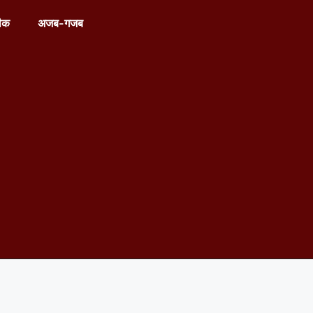
ीक
अजब-गजब