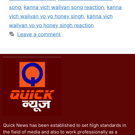
song
,
kanna vich waliyan song reaction
,
kanna
vich waliyan yo yo honey singh
,
kanna vich
waliyan yo yo honey singh reaction
Leave a comment
Quick News has been established to set high standards in
the field of media and also to work professionally as a