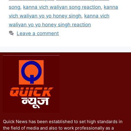
song
,
kanna vich waliyan song reaction
,
kanna
vich waliyan yo yo honey singh
,
kanna vich
waliyan yo yo honey singh reaction
Leave a comment
Quick News has been established to set high standards in
the field of media and also to work professionally as a