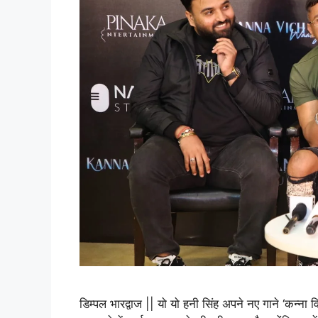
डिम्पल भारद्वाज || यो यो हनी सिंह अपने नए गाने ‘कन्न