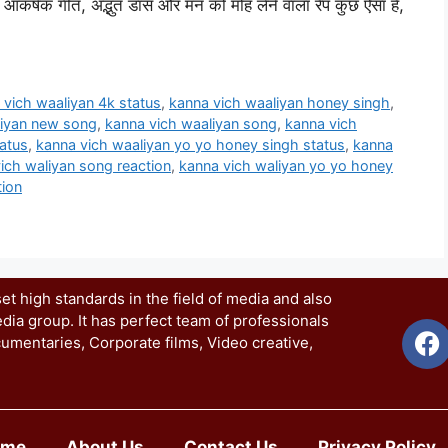
इसमें आकर्षक गीत, अद्भुत डांस और मन को मोह लेने वाला रैप कुछ ऐसा है,
 vich waaliyan 4k status
,
kanna vich waaliyan honey singh
,
liyan new song
,
kanna vich waaliyan song
,
kanna vich
atus
,
kanna vich waaliyan yo yo honey singh status
,
kanna
ich waliyan song reaction
,
kanna vich waliyan yo yo honey
tion
t high standards in the field of media and also
dia group. It has perfect team of professionals
umentaries, Corporate films, Video creative,
ome
About Us
Contact Us
Privacy Policy