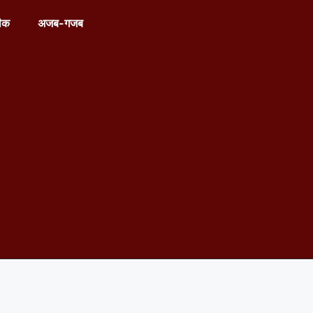
ीक
अजब-गजब