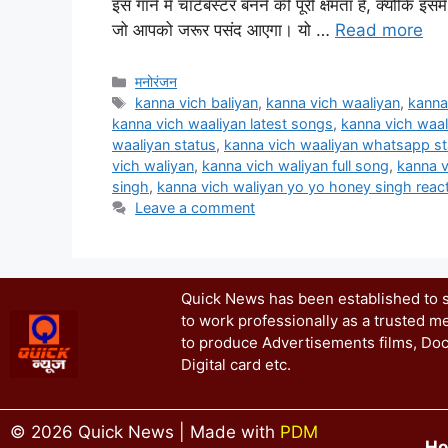
इस गाने में चार्टबस्टर बनने की पूरी क्षमता है, क्योंकि 
जो आपको जरूर पसंद आएगा। यो …
Read more
मनोरंजन
kanna vich baliyan
,
kanna vich waaliyan
,
kanna
kanna vich waaliyan latest songs
,
kanna vich waa
waaliyan status
,
kanna vich waaliyan whatsapp st
vich waliyan
,
kanna vich waliyan full song
,
kanna v
singh
,
kanna vich waliyan yo yo honey singh reac
Leave a comment
Quick News has been established to se
to work professionally as a trusted me
to produce Advertisements films, Doc
Digital card etc.
© 2026 Quick News | Made with
PDM
H