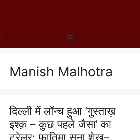
Manish Malhotra
दिल्ली में लॉन्च हुआ ‘गुस्ताख़
इश्क़ – कुछ पहले जैसा’ का
ट्रेलर: फ़ातिमा सना शेख़–