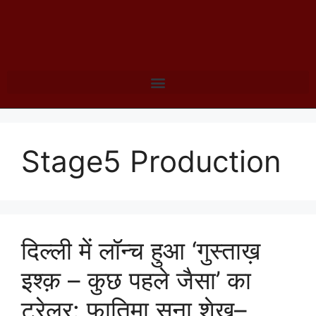
Stage5 Production
दिल्ली में लॉन्च हुआ ‘गुस्ताख़
इश्क़ – कुछ पहले जैसा’ का
ट्रेलर: फ़ातिमा सना शेख़–