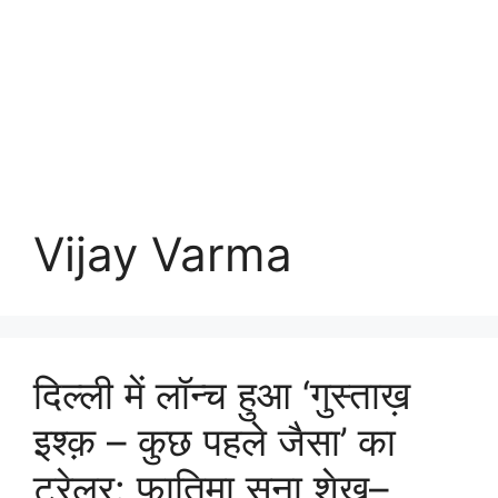
Vijay Varma
दिल्ली में लॉन्च हुआ ‘गुस्ताख़
इश्क़ – कुछ पहले जैसा’ का
ट्रेलर: फ़ातिमा सना शेख़–