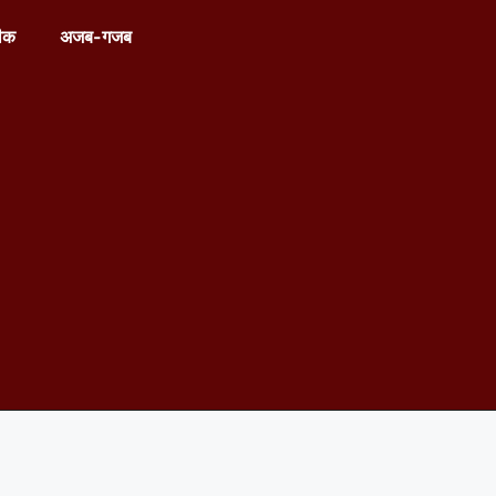
ीक
अजब-गजब