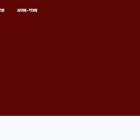
ीक
अजब-गजब