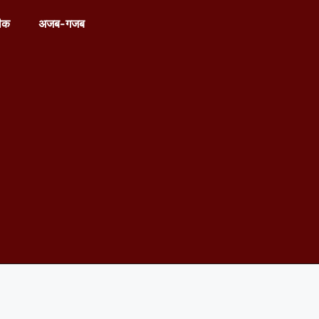
ीक
अजब-गजब