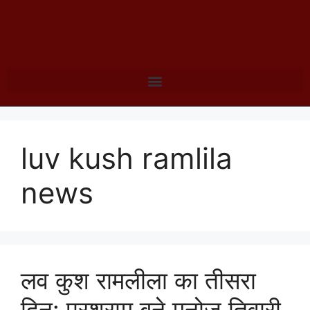
luv kush ramlila
news
लव कुश रामलीला का तीसरा
दिन: परशुराम बने मनोज तिवारी