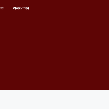
ीक
अजब-गजब