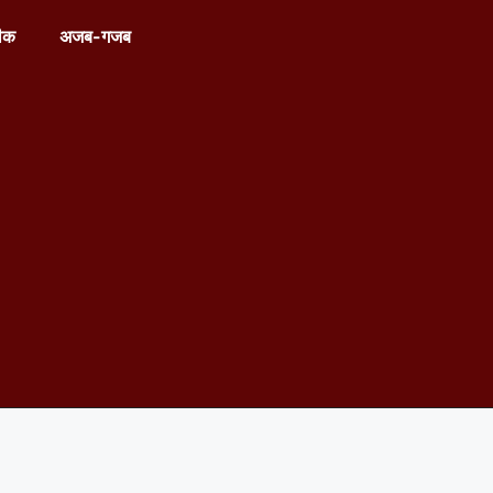
ीक
अजब-गजब