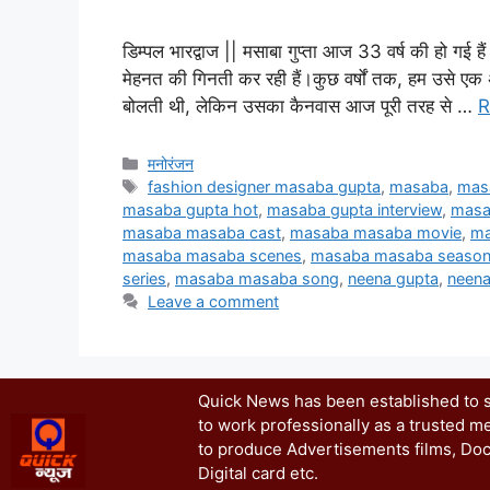
डिम्पल भारद्वाज || मसाबा गुप्ता आज 33 वर्ष की हो गई है
मेहनत की गिनती कर रही हैं।कुछ वर्षों तक, हम उसे एक 
बोलती थी, लेकिन उसका कैनवास आज पूरी तरह से …
R
मनोरंजन
fashion designer masaba gupta
,
masaba
,
mas
masaba gupta hot
,
masaba gupta interview
,
masa
masaba masaba cast
,
masaba masaba movie
,
ma
masaba masaba scenes
,
masaba masaba season
series
,
masaba masaba song
,
neena gupta
,
neena
Leave a comment
Quick News has been established to se
to work professionally as a trusted me
to produce Advertisements films, Doc
Digital card etc.