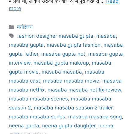
बोलती थी, लेकिन उसका कैनवास आज पूरी तरह से …
Read
more
मनोरंजन
fashion designer masaba gupta
,
masaba
,
masaba gupta
,
masaba gupta fashion
,
masaba
gupta father
,
masaba gupta hot
,
masaba gupta
interview
,
masaba gupta makeup
,
masaba
gupta movie
,
masaba masaba
,
masaba
masaba cast
,
masaba masaba movie
,
masaba
masaba netflix
,
masaba masaba netflix review
,
masaba masaba scenes
,
masaba masaba
season 2
,
masaba masaba season 2 trailer
,
masaba masaba series
,
masaba masaba song
,
neena gupta
,
neena gupta daughter
,
neena