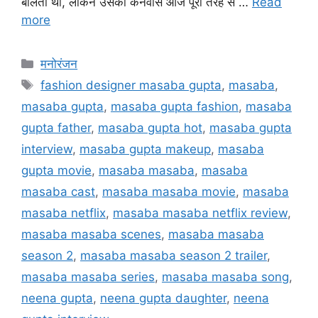
बोलती थी, लेकिन उसका कैनवास आज पूरी तरह से …
Read
more
मनोरंजन
fashion designer masaba gupta
,
masaba
,
masaba gupta
,
masaba gupta fashion
,
masaba
gupta father
,
masaba gupta hot
,
masaba gupta
interview
,
masaba gupta makeup
,
masaba
gupta movie
,
masaba masaba
,
masaba
masaba cast
,
masaba masaba movie
,
masaba
masaba netflix
,
masaba masaba netflix review
,
masaba masaba scenes
,
masaba masaba
season 2
,
masaba masaba season 2 trailer
,
masaba masaba series
,
masaba masaba song
,
neena gupta
,
neena gupta daughter
,
neena