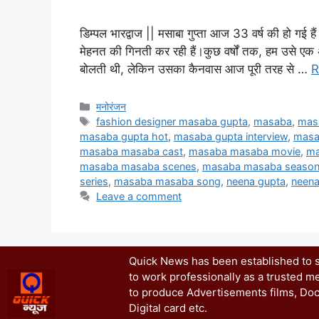
डिम्पल भारद्वाज || मसाबा गुप्ता आज 33 वर्ष की हो गई है
मेहनत की गिनती कर रही हैं।कुछ वर्षों तक, हम उसे एक 
बोलती थी, लेकिन उसका कैनवास आज पूरी तरह से …
R
मनोरंजन
fashion designer masaba gupta
,
masaba
,
mas
masaba gupta hot
,
masaba gupta interview
,
masa
masaba masaba cast
,
masaba masaba movie
,
ma
masaba masaba scenes
,
masaba masaba season
series
,
masaba masaba song
,
neena gupta
,
neena
Leave a comment
Quick News has been established to se
to work professionally as a trusted me
to produce Advertisements films, Doc
Digital card etc.