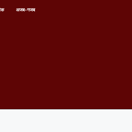
ीक
अजब-गजब