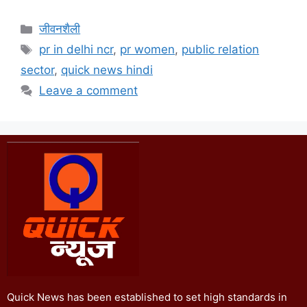
जीवनशैली
pr in delhi ncr
,
pr women
,
public relation
sector
,
quick news hindi
Leave a comment
Quick News has been established to set high standards in