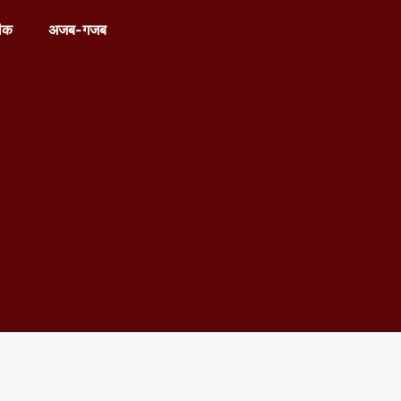
ीक
अजब-गजब